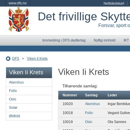
www.dfs.no
Nettstedskart
Det frivillige Skyt
Forsvar, sport 
Innmelding i DFS skytterlag
Nyttig innhold
IKT
DFS
>
Viken Ii Krets
Viken Ii Krets
Viken Ii Krets
Akershus
Tilhørende samlag:
Follo
Nummer
Samlag
Leder
Oslo
10020
Akershus
Ingar Bentstu
Solør
10018
Follo
Vegard Gultve
Østfold
10019
Oslo
Ola Sannes