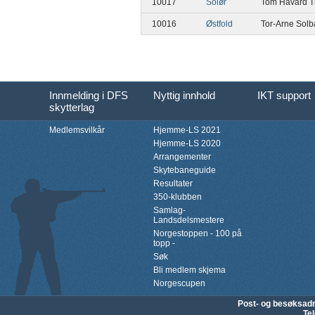
10017
Solør
Tom Håvard 
10016
Østfold
Tor-Arne Sol
Innmelding i DFS
Nyttig innhold
IKT support
skytterlag
Medlemsvilkår
Hjemme-LS 2021
Hjemme-LS 2020
Arrangementer
Skytebaneguide
Resultater
350-klubben
Samlag-
Landsdelsmestere
Norgestoppen - 100 på
topp -
Søk
Bli medlem skjema
Norgescupen
Post- og besøksad
Te