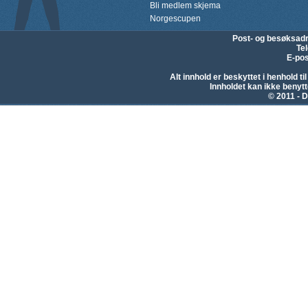
Bli medlem skjema
Norgescupen
Post- og besøksad
Te
E-pos
Alt innhold er beskyttet i henhold 
Innholdet kan ikke beny
© 2011 - D