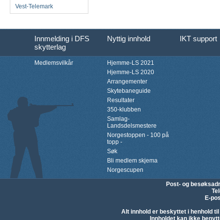
Vest-Telemark
Innmelding i DFS
Nyttig innhold
IKT support
skytterlag
Medlemsvilkår
Hjemme-LS 2021
Hjemme-LS 2020
Arrangementer
Skytebaneguide
Resultater
350-klubben
Samlag-
Landsdelsmestere
Norgestoppen - 100 på
topp -
Søk
Bli medlem skjema
Norgescupen
Post- og besøksad
Te
E-pos
Alt innhold er beskyttet i henhold 
Innholdet kan ikke beny