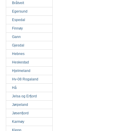
Bråtveit
Egersund
Espedal
Finnøy
Gann
Gjesdal
Hebnes
Heskestad
Hjelmeland
Hv-08 Rogaland
Hå
Jelsa og Erfjord
Jørpeland
Jøsenfjord
Karmøy
Klepp