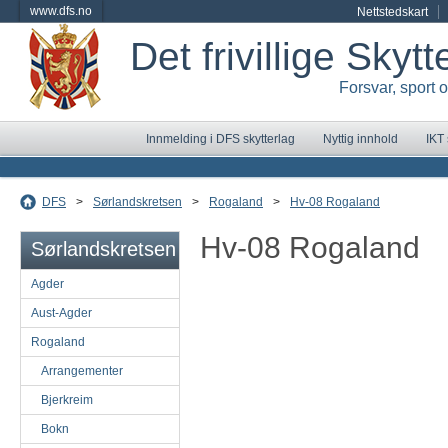
www.dfs.no
Nettstedskart
Det frivillige Skyt
Forsvar, sport 
Innmelding i DFS skytterlag
Nyttig innhold
IKT
DFS
>
Sørlandskretsen
>
Rogaland
>
Hv-08 Rogaland
Hv-08 Rogaland
Sørlandskretsen
Agder
Aust-Agder
Rogaland
Arrangementer
Bjerkreim
Bokn