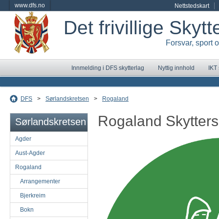
www.dfs.no
Nettstedskart
Det frivillige Skyt
Forsvar, sport 
Innmelding i DFS skytterlag
Nyttig innhold
IKT
DFS
>
Sørlandskretsen
>
Rogaland
Rogaland Skytter
Sørlandskretsen
Agder
Aust-Agder
Rogaland
Arrangementer
Bjerkreim
Bokn