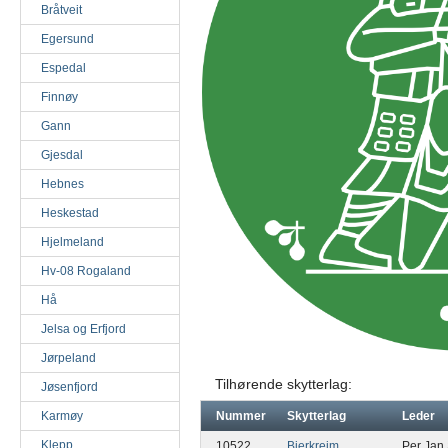
Bråtveit
Egersund
Espedal
Finnøy
Gann
Gjesdal
Hebnes
Heskestad
Hjelmeland
Hv-08 Rogaland
Hå
Jelsa og Erfjord
Jørpeland
Tilhørende skytterlag:
Jøsenfjord
Karmøy
Nummer
Skytterlag
Leder
Klepp
10522
Bjerkreim
Per Jan