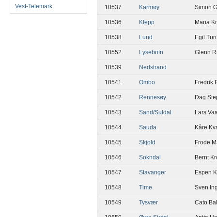
Vest-Telemark
10537
Karmøy
Simon G
10536
Klepp
Maria K
10538
Lund
Egil Tu
10552
Lysebotn
Glenn R
10539
Nedstrand
10541
Ombo
Fredrik
10542
Rennesøy
Dag Ste
10543
Sand/Suldal
Lars Va
10544
Sauda
Kåre Kv
10545
Skjold
Frode Ma
10546
Sokndal
Bernt K
10547
Stavanger
Espen 
10548
Time
Sven In
10549
Tysvær
Cato Ba