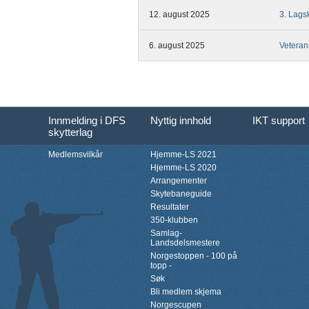
12. august 2025
3. Lags
6. august 2025
Veteran
Innmelding i DFS
Nyttig innhold
IKT support
skytterlag
Medlemsvilkår
Hjemme-LS 2021
Hjemme-LS 2020
Arrangementer
Skytebaneguide
Resultater
350-klubben
Samlag-
Landsdelsmestere
Norgestoppen - 100 på
topp -
Søk
Bli medlem skjema
Norgescupen