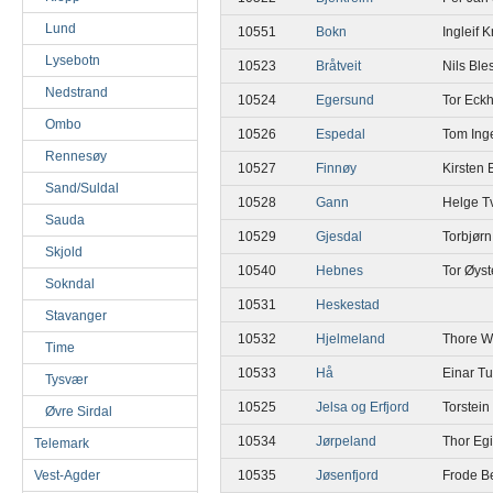
Lund
10551
Bokn
Ingleif K
Lysebotn
10523
Bråtveit
Nils Ble
Nedstrand
10524
Egersund
Tor Eckh
Ombo
10526
Espedal
Tom Ing
Rennesøy
10527
Finnøy
Kirsten 
Sand/Suldal
10528
Gann
Helge Tv
Sauda
10529
Gjesdal
Torbjørn
Skjold
10540
Hebnes
Tor Øys
Sokndal
10531
Heskestad
Stavanger
10532
Hjelmeland
Thore W
Time
10533
Hå
Einar T
Tysvær
10525
Jelsa og Erfjord
Torstein
Øvre Sirdal
10534
Jørpeland
Thor Egi
Telemark
Vest-Agder
10535
Jøsenfjord
Frode B