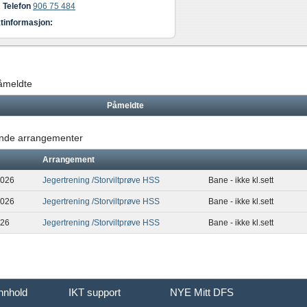
Telefon
906 75 484
tinformasjon:
påmeldte
Påmeldte
de arrangementer
Arrangement
2026
Jegertrening /Storviltprøve HSS
Bane - ikke kl.sett
2026
Jegertrening /Storviltprøve HSS
Bane - ikke kl.sett
026
Jegertrening /Storviltprøve HSS
Bane - ikke kl.sett
innhold
IKT support
NYE Mitt DFS