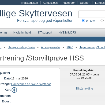
Nettstedskart
Kontakt oss
Facebook
Support
Landssk
illige Skyttervesen
Forsvar, sport og god våpenkultur
DFS.no
terlag
Nyttig innhold
IKT support
NYE Mitt DFS
d
>
Haugesund og Sveio
>
Arrangementer
>
2026
>
Jegertrening /Storv
rtrening /Storviltprøve HSS
Påmeldingsfrist:
punkter
07.05 (kl. 21.00) - t.o.m
12.05.2026
Dato
13. mai 2026
rrangør
Haugesund og Sveio Skyttarlag
Til påmelding
Kart
tperson
E-post