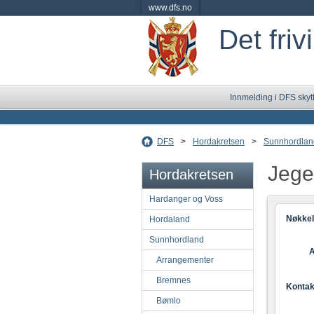
www.dfs.no
Det friv
Innmelding i DFS skyt
DFS
>
Hordakretsen
>
Sunnhordlan
Jege
Hordakretsen
Hardanger og Voss
Nøkkel
Hordaland
Sunnhordland
A
Arrangementer
Bremnes
Kontak
Bømlo