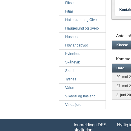
Fikse
Kontak
Fitjar
Hatlestrand og Ølve
Haugesund og Sveio
Antall 
Husnes
Klasse
Høylandsbygd
Kvinnherad
Kommen
Skånevik
Dato
Stord
20. mai 
Tysnes
27. mai 
Valen
3. juni 2
Vikedal og Imsland
Vindafjord
Innmelding i DFS
Nyttig 
skytterlag