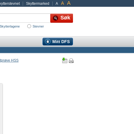
A
A
ytterstevnet
Skyttermarked
A
Skytterlagene
Stevner
Mitt DFS
iltprøve HSS