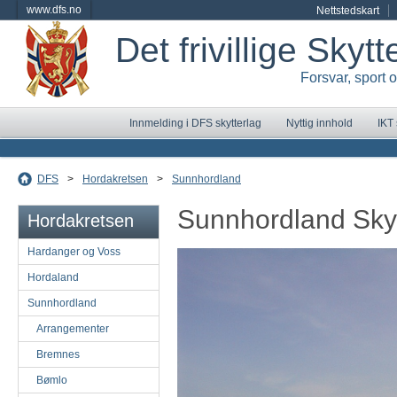
www.dfs.no
Nettstedskart
Det frivillige Skyt
Forsvar, sport 
Innmelding i DFS skytterlag
Nyttig innhold
IKT
DFS
>
Hordakretsen
>
Sunnhordland
Sunnhordland Sky
Hordakretsen
Hardanger og Voss
Hordaland
Sunnhordland
Arrangementer
Bremnes
Bømlo