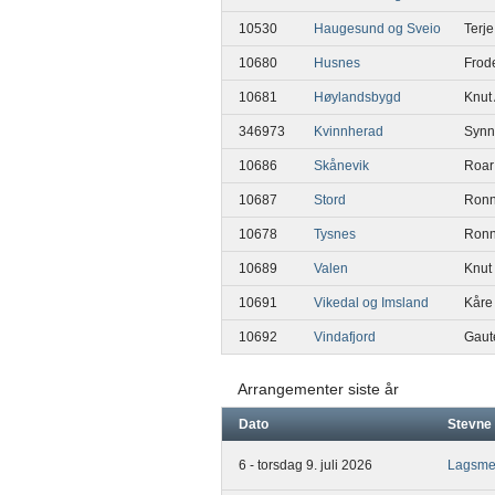
10530
Haugesund og Sveio
Terje
10680
Husnes
Frod
10681
Høylandsbygd
Knut
346973
Kvinnherad
Synn
10686
Skånevik
Roar
10687
Stord
Ronn
10678
Tysnes
Ronn
10689
Valen
Knut
10691
Vikedal og Imsland
Kåre
10692
Vindafjord
Gaut
Arrangementer siste år
Dato
Stevne
6 - torsdag 9. juli 2026
Lagsmei