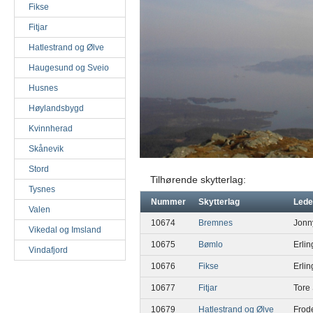
Fikse
Fitjar
Hatlestrand og Ølve
Haugesund og Sveio
Husnes
Høylandsbygd
Kvinnherad
Skånevik
Stord
Tilhørende skytterlag:
Tysnes
Nummer
Skytterlag
Lede
Valen
10674
Bremnes
Jonn
Vikedal og Imsland
10675
Bømlo
Erli
Vindafjord
10676
Fikse
Erlin
10677
Fitjar
Tore 
10679
Hatlestrand og Ølve
Frod