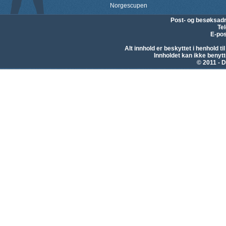
Norgescupen
Post- og besøksad
Te
E-pos
Alt innhold er beskyttet i henhold 
Innholdet kan ikke beny
© 2011 - D