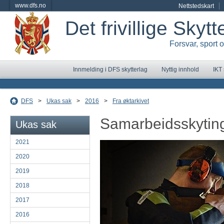
www.dfs.no
Nettstedskart
Det frivillige Skyt
Forsvar, sport 
Innmelding i DFS skytterlag
Nyttig innhold
IKT
DFS
>
Ukas sak
>
2016
>
Fra øktarkivet
Samarbeidsskytin
Ukas sak
2021
2020
2019
2018
2017
2016