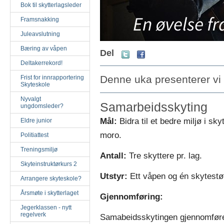
Bok til skytterlagsleder
Framsnakking
Juleavslutning
Bæring av våpen
Del
Deltakerrekord!
Denne uka presenterer vi 
Frist for innrapportering
Skyteskole
Nyvalgt
Samarbeidsskyting
ungdomsleder?
Må
l:
Bidra til et bedre miljø i s
Eldre junior
moro.
Politiattest
Treningsmiljø
Antall:
Tre skyttere pr. lag.
Skyteinstruktørkurs 2
Utstyr:
Ett våpen og én skytestø
Arrangere skyteskole?
Årsmøte i skytterlaget
Gjennomføring:
Jegerklassen - nytt
regelverk
Samabeidsskytingen gjennomføres