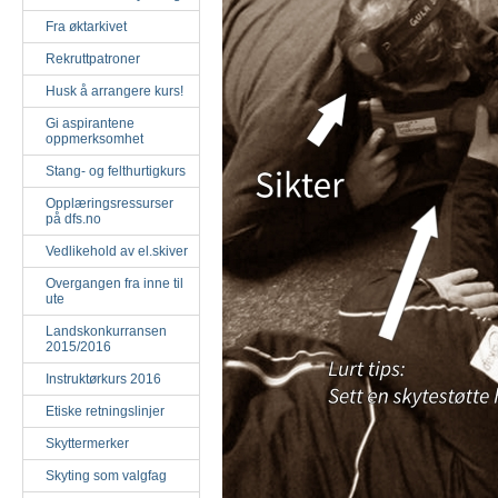
Fra øktarkivet
Rekruttpatroner
Husk å arrangere kurs!
Gi aspirantene
oppmerksomhet
Stang- og felthurtigkurs
Opplæringsressurser
på dfs.no
Vedlikehold av el.skiver
Overgangen fra inne til
ute
Landskonkurransen
2015/2016
Instruktørkurs 2016
Etiske retningslinjer
Skyttermerker
Skyting som valgfag