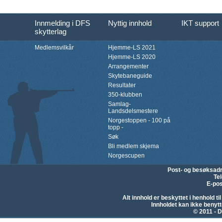
Innmelding i DFS
Nyttig innhold
IKT support
skytterlag
Medlemsvilkår
Hjemme-LS 2021
Hjemme-LS 2020
Arrangementer
Skytebaneguide
Resultater
350-klubben
Samlag-
Landsdelsmestere
Norgestoppen - 100 på
topp -
Søk
Bli medlem skjema
Norgescupen
Post- og besøksad
Te
E-pos
Alt innhold er beskyttet i henhold 
Innholdet kan ikke beny
© 2011 - D