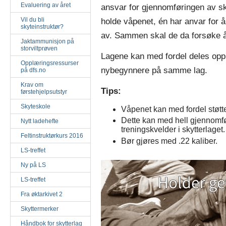
Evaluering av året
ansvar for gjennomføringen av sk
Vil du bli
holde våpenet, én har anvar for å
skyteinstruktør?
av. Sammen skal de da forsøke å
Jaktammunisjon på
storviltprøven
Lagene kan med fordel deles opp 
Opplæringsressurser
nybegynnere på samme lag.
på dfs.no
Krav om
Tips:
førstehjelpsutstyr
Skyteskole
Våpenet kan med fordel støtte
Dette kan med hell gjennomfø
Nytt ladehefte
treningskvelder i skytterlaget.
Feltinstruktørkurs 2016
Bør gjøres med .22 kaliber.
LS-treffet
Ny på LS
LS-treffet
Fra øktarkivet 2
Skyttermerker
Håndbok for skytterlag