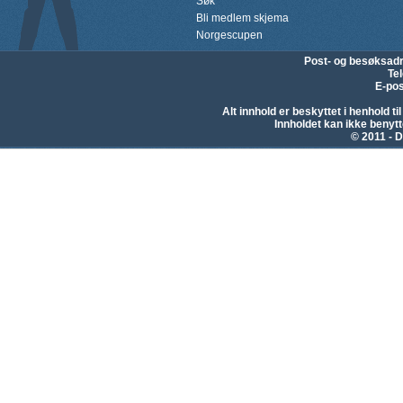
Søk
Bli medlem skjema
Norgescupen
Post- og besøksad
Te
E-pos
Alt innhold er beskyttet i henhold 
Innholdet kan ikke beny
© 2011 - D