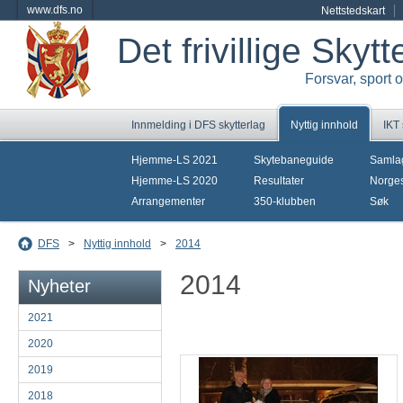
www.dfs.no
Nettstedskart
Det frivillige Skyt
Forsvar, sport 
Innmelding i DFS skytterlag
Nyttig innhold
IKT
Hjemme-LS 2021
Skytebaneguide
Samla
Hjemme-LS 2020
Resultater
Norges
Arrangementer
350-klubben
Søk
DFS
>
Nyttig innhold
>
2014
2014
Nyheter
2021
2020
2019
2018