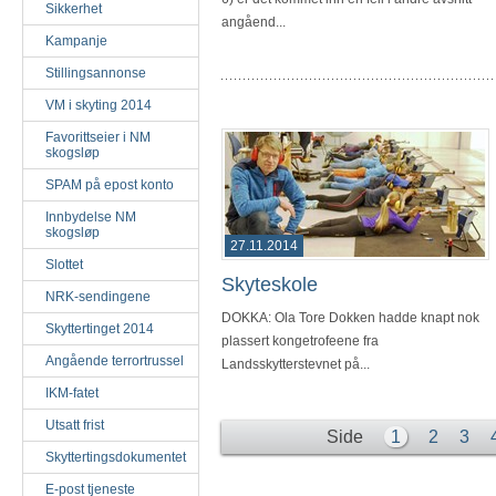
Sikkerhet
angåend...
Kampanje
Stillingsannonse
VM i skyting 2014
Favorittseier i NM
skogsløp
SPAM på epost konto
Innbydelse NM
skogsløp
27.11.2014
Slottet
Skyteskole
NRK-sendingene
DOKKA: Ola Tore Dokken hadde knapt nok
Skyttertinget 2014
plassert kongetrofeene fra
Angående terrortrussel
Landsskytterstevnet på...
IKM-fatet
Utsatt frist
Side
1
2
3
Skyttertingsdokumentet
E-post tjeneste