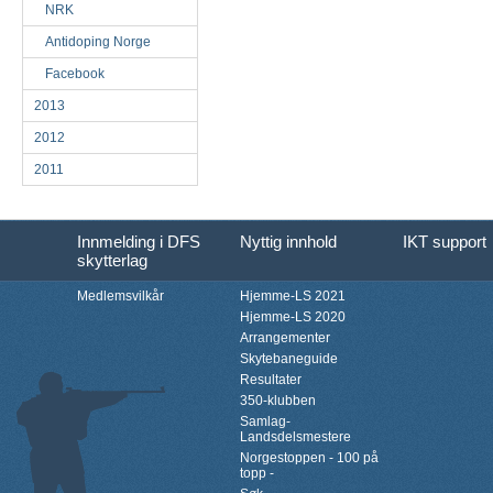
NRK
Antidoping Norge
Facebook
2013
2012
2011
Innmelding i DFS
Nyttig innhold
IKT support
skytterlag
Medlemsvilkår
Hjemme-LS 2021
Hjemme-LS 2020
Arrangementer
Skytebaneguide
Resultater
350-klubben
Samlag-
Landsdelsmestere
Norgestoppen - 100 på
topp -