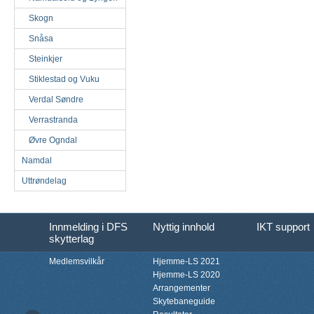
Skogn
Snåsa
Steinkjer
Stiklestad og Vuku
Verdal Søndre
Verrastranda
Øvre Ogndal
Namdal
Uttrøndelag
Innmelding i DFS
Nyttig innhold
IKT support
skytterlag
Medlemsvilkår
Hjemme-LS 2021
Hjemme-LS 2020
Arrangementer
Skytebaneguide