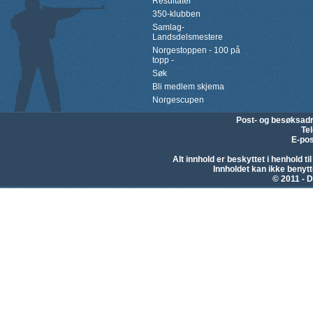
Resultater
350-klubben
Samlag-
Landsdelsmestere
Norgestoppen - 100 på
topp -
Søk
Bli medlem skjema
Norgescupen
Post- og besøksad
Te
E-pos
Alt innhold er beskyttet i henhold 
Innholdet kan ikke beny
© 2011 - D