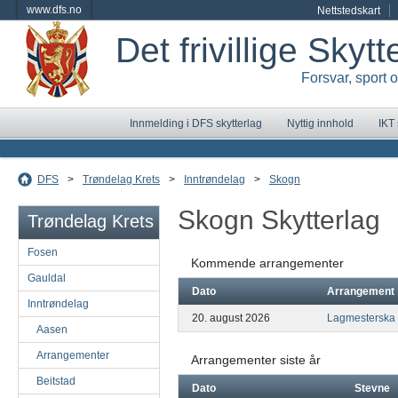
www.dfs.no
Nettstedskart
Det frivillige Skyt
Forsvar, sport 
Innmelding i DFS skytterlag
Nyttig innhold
IKT
DFS
>
Trøndelag Krets
>
Inntrøndelag
>
Skogn
Skogn Skytterlag
Trøndelag Krets
Fosen
Kommende arrangementer
Gauldal
Dato
Arrangement
Inntrøndelag
20. august 2026
Lagmesterska
Aasen
Arrangementer
Arrangementer siste år
Beitstad
Dato
Stevne