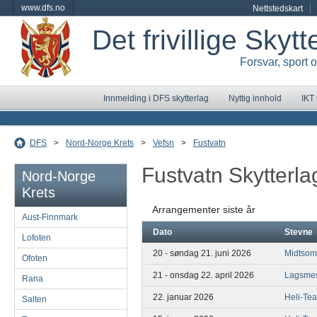
www.dfs.no
Nettstedskart
Det frivillige Skyt
Forsvar, sport 
Innmelding i DFS skytterlag
Nyttig innhold
IKT
DFS
>
Nord-Norge Krets
>
Vefsn
>
Fustvatn
Fustvatn Skytterla
Nord-Norge
Krets
Arrangementer siste år
Aust-Finnmark
Dato
Stevne
Lofoten
20 - søndag 21. juni 2026
Midtsom
Ofoten
21 - onsdag 22. april 2026
Lagsmes
Rana
22. januar 2026
Heli-Te
Salten