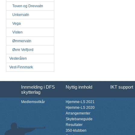
Toven og Drevvatn
Unkervatn
Vega
Visten
Ømmervatn
Øvre Velfjord
Vesterålen
Vest-Finnmark
Innmelding i DFS
Nyttig innhold
IKT support
skytterlag
Medlemsvilkår
Hjemme-LS 2021
Hjemme-LS 2020
Arrangementer
Skytebaneguide
Resultater
350-klubben