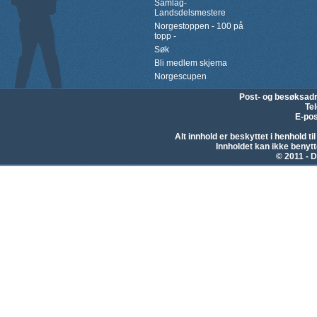
Samlag-
Landsdelsmestere
Norgestoppen - 100 på
topp -
Søk
Bli medlem skjema
Norgescupen
Post- og besøksad
Te
E-pos
Alt innhold er beskyttet i henhold 
Innholdet kan ikke beny
© 2011 - D