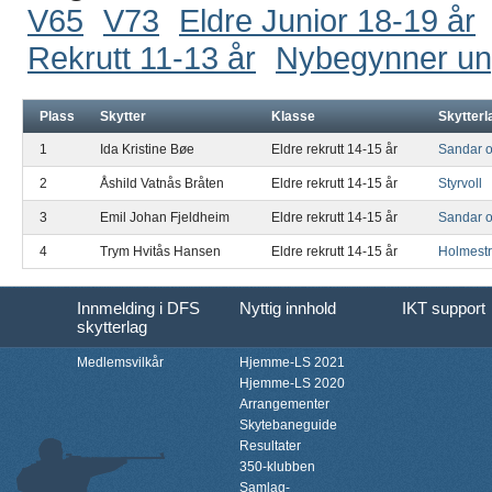
V65
V73
Eldre Junior 18-19 år
Rekrutt 11-13 år
Nybegynner u
Plass
Skytter
Klasse
Skytterl
1
Ida Kristine Bøe
Eldre rekrutt 14-15 år
Sandar o
2
Åshild Vatnås Bråten
Eldre rekrutt 14-15 år
Styrvoll
3
Emil Johan Fjeldheim
Eldre rekrutt 14-15 år
Sandar o
4
Trym Hvitås Hansen
Eldre rekrutt 14-15 år
Holmest
Innmelding i DFS
Nyttig innhold
IKT support
skytterlag
Medlemsvilkår
Hjemme-LS 2021
Hjemme-LS 2020
Arrangementer
Skytebaneguide
Resultater
350-klubben
Samlag-