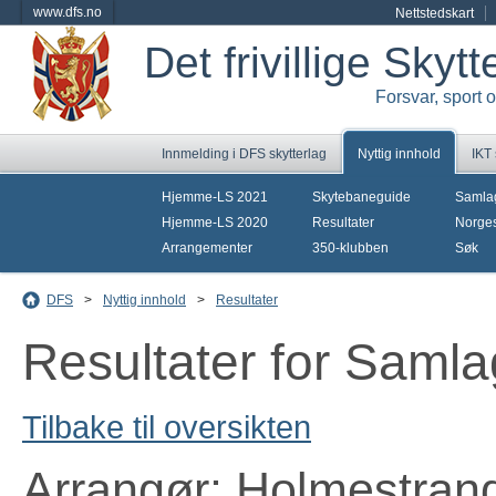
www.dfs.no
Nettstedskart
Det frivillige Skyt
Forsvar, sport 
Innmelding i DFS skytterlag
Nyttig innhold
IKT
Hjemme-LS 2021
Skytebaneguide
Samla
Hjemme-LS 2020
Resultater
Norges
Arrangementer
350-klubben
Søk
DFS
>
Nyttig innhold
>
Resultater
Resultater for Samla
Tilbake til oversikten
Arrangør: Holmestran