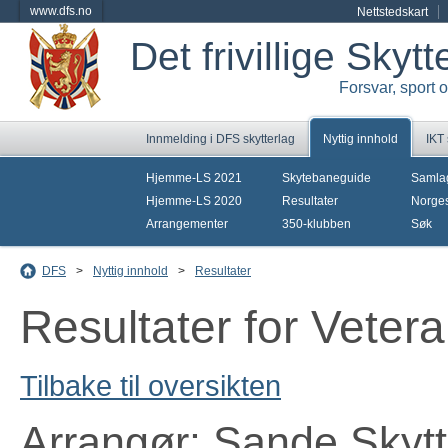
www.dfs.no
Nettstedskart
Det frivillige Skyt
Forsvar, sport 
Innmelding i DFS skytterlag
Nyttig innhold
IKT
Hjemme-LS 2021
Skytebaneguide
Samla
Hjemme-LS 2020
Resultater
Norges
Arrangementer
350-klubben
Søk
DFS
>
Nyttig innhold
>
Resultater
Resultater for Vete
Tilbake til oversikten
Arrangør: Sande Skytt