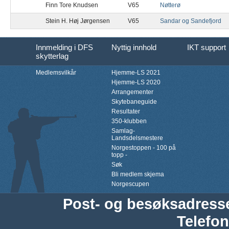
Finn Tore Knudsen
V65
Nøtterø
Stein H. Høj Jørgensen
V65
Sandar og Sandefjord
Innmelding i DFS
Nyttig innhold
IKT support
skytterlag
Medlemsvilkår
Hjemme-LS 2021
Hjemme-LS 2020
Arrangementer
Skytebaneguide
Resultater
350-klubben
Samlag-
Landsdelsmestere
Norgestoppen - 100 på
topp -
Søk
Bli medlem skjema
Norgescupen
Post- og besøksadress
Telefon