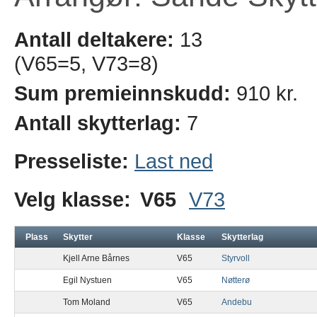
Antall deltakere:
13
(V65=5, V73=8)
Sum premieinnskudd:
910 kr.
Antall skytterlag:
7
Presseliste:
Last ned
Velg klasse:
V65
V73
Plass
Skytter
Klasse
Skytterlag
Kjell Arne Bårnes
V65
Styrvoll
Egil Nystuen
V65
Nøtterø
Tom Moland
V65
Andebu