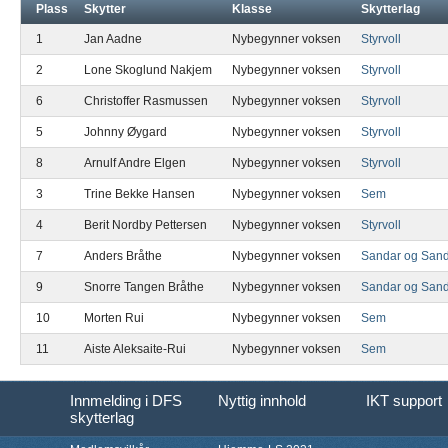
Plass
Skytter
Klasse
Skytterlag
1
Jan Aadne
Nybegynner voksen
Styrvoll
2
Lone Skoglund Nakjem
Nybegynner voksen
Styrvoll
6
Christoffer Rasmussen
Nybegynner voksen
Styrvoll
5
Johnny Øygard
Nybegynner voksen
Styrvoll
8
Arnulf Andre Elgen
Nybegynner voksen
Styrvoll
3
Trine Bekke Hansen
Nybegynner voksen
Sem
4
Berit Nordby Pettersen
Nybegynner voksen
Styrvoll
7
Anders Bråthe
Nybegynner voksen
Sandar og Sand
9
Snorre Tangen Bråthe
Nybegynner voksen
Sandar og Sand
10
Morten Rui
Nybegynner voksen
Sem
11
Aiste Aleksaite-Rui
Nybegynner voksen
Sem
Innmelding i DFS
Nyttig innhold
IKT support
skytterlag