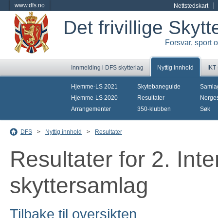
www.dfs.no
Nettstedskart
Det frivillige Skyt
Forsvar, sport 
Innmelding i DFS skytterlag
Nyttig innhold
IKT
Hjemme-LS 2021
Skytebaneguide
Samla
Hjemme-LS 2020
Resultater
Norges
Arrangementer
350-klubben
Søk
DFS
>
Nyttig innhold
>
Resultater
Resultater for 2. Int
skyttersamlag
Tilbake til oversikten