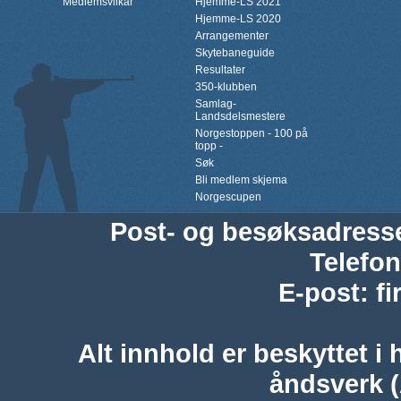
Medlemsvilkår
Hjemme-LS 2021
Hjemme-LS 2020
Arrangementer
Skytebaneguide
Resultater
350-klubben
Samlag-
Landsdelsmestere
Norgestoppen - 100 på
topp -
Søk
Bli medlem skjema
Norgescupen
Post- og besøksadress
Telefon
E-post
:
f
Alt innhold er beskyttet i 
åndsverk 