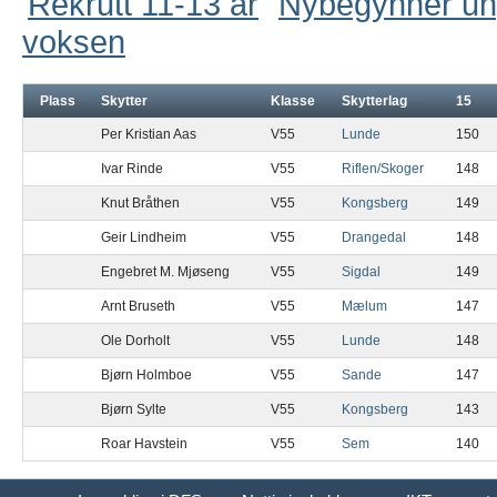
Rekrutt 11-13 år
Nybegynner u
voksen
Plass
Skytter
Klasse
Skytterlag
15
Per Kristian Aas
V55
Lunde
150
Ivar Rinde
V55
Riflen/Skoger
148
Knut Bråthen
V55
Kongsberg
149
Geir Lindheim
V55
Drangedal
148
Engebret M. Mjøseng
V55
Sigdal
149
Arnt Bruseth
V55
Mælum
147
Ole Dorholt
V55
Lunde
148
Bjørn Holmboe
V55
Sande
147
Bjørn Sylte
V55
Kongsberg
143
Roar Havstein
V55
Sem
140