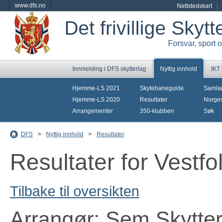
www.dfs.no
Nettstedskart
Det frivillige Skyt
Forsvar, sport 
Innmelding i DFS skytterlag
Nyttig innhold
IKT
Hjemme-LS 2021
Skytebaneguide
Samla
Hjemme-LS 2020
Resultater
Norges
Arrangementer
350-klubben
Søk
DFS
>
Nyttig innhold
>
Resultater
Resultater for Vestf
Tilbake til oversikten
Arrangør: Sem Skytter