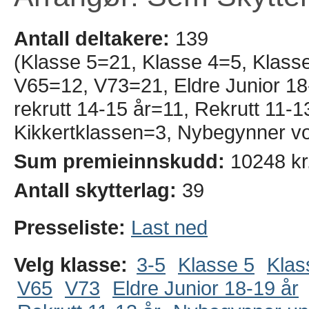
Antall deltakere:
139
(Klasse 5=21, Klasse 4=5, Klass
V65=12, V73=21, Eldre Junior 18-
rekrutt 14-15 år=11, Rekrutt 11
Kikkertklassen=3, Nybegynner v
Sum premieinnskudd:
10248 kr
Antall skytterlag:
39
Presseliste:
Last ned
Velg klasse:
3-5
Klasse 5
Klas
V65
V73
Eldre Junior 18-19 år