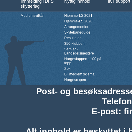
Innmelding i DFS
Nyttig innhold
IKT support
skytterlag
Medlemsvilkår
Hjemme-LS 2021
Hjemme-LS 2020
Arrangementer
Skytebaneguide
Resultater
350-klubben
Samlag-
Landsdelsmestere
Norgestoppen - 100 på
topp -
Søk
Bli medlem skjema
Norgescupen
Post- og besøksadress
Telefon
E-post
:
f
Alt innhold er beskyttet i 