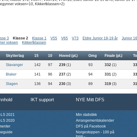
egynner voksen=10, Kikkertklassen=2)
sse 3
Klasse 2
Klasse 1
V55
V65
V73
Eldre Junior 18-19 år
Junior 16
ner voksen
Kikkertklassen
Skytterlag
15
10
Hoved (pl.)
Omg
Finale (pl.)
To
Stavanger
142
97
239
(1)
93
332
(1)
3
Blaker
141
96
237
(2)
94
331
(2)
3
Slagen
136
94
230
(3)
89
319
(3)
3
innhold
IKT support
NYE Mitt DFS
LS 2021
Min statistikk
LS 2020
Arrangementskalender
menter
DFS på Facebook
neguide
Norgestoppen - 100 på
topp -