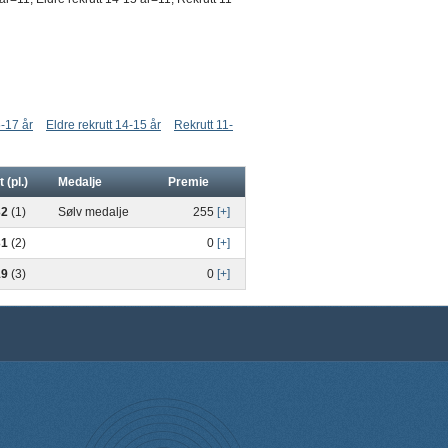
-17 år
Eldre rekrutt 14-15 år
Rekrutt 11-
t (pl.)
Medalje
Premie
32
(1)
Sølv medalje
255
[+]
31
(2)
0
[+]
19
(3)
0
[+]