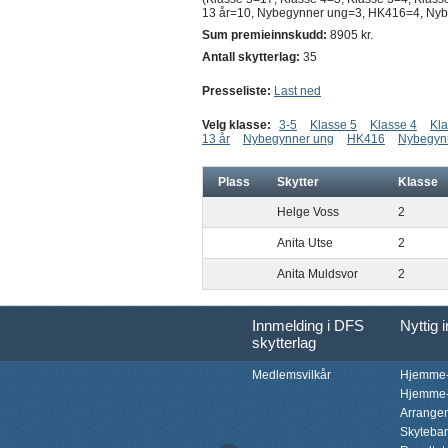
13 år=10, Nybegynner ung=3, HK416=4, Nyb
Sum premieinnskudd:
8905 kr.
Antall skytterlag:
35
Presseliste:
Last ned
Velg klasse:
3-5
Klasse 5
Klasse 4
Kla
13 år
Nybegynner ung
HK416
Nybegyn
Plass
Skytter
Klasse
Helge Voss
2
Anita Utse
2
Anita Muldsvor
2
Innmelding i DFS
Nyttig 
skytterlag
Medlemsvilkår
Hjemme-
Hjemme-
Arrange
Skyteba