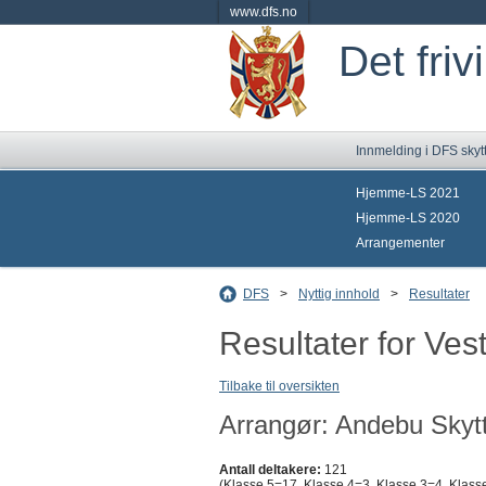
www.dfs.no
Det friv
Innmelding i DFS skyt
Hjemme-LS 2021
Hjemme-LS 2020
Arrangementer
DFS
>
Nyttig innhold
>
Resultater
Resultater for Ves
Tilbake til oversikten
Arrangør: Andebu Skytt
Antall deltakere:
121
(Klasse 5=17, Klasse 4=3, Klasse 3=4, Klasse