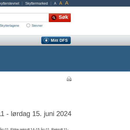
A
A
ytterstevnet
Skyttermarked
A
Skytterlagene
Stevner
Mitt DFS
1 - lørdag 15. juni 2024
=11, Eldre rekrutt 14-15 år=11, Rekrutt 11-