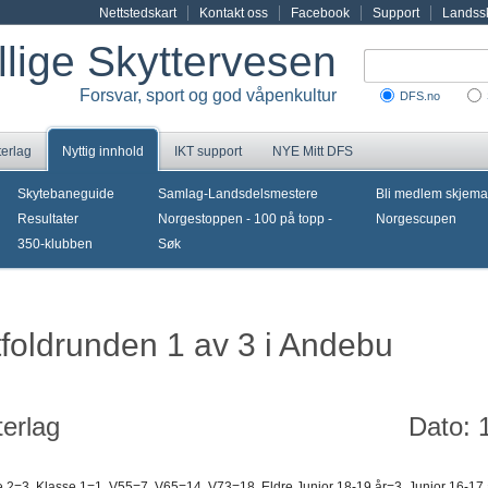
Nettstedskart
Kontakt oss
Facebook
Support
Landssk
illige Skyttervesen
Forsvar, sport og god våpenkultur
DFS.no
terlag
Nyttig innhold
IKT support
NYE Mitt DFS
Skytebaneguide
Samlag-Landsdelsmestere
Bli medlem skjema
Resultater
Norgestoppen - 100 på topp -
Norgescupen
350-klubben
Søk
tfoldrunden 1 av 3 i Andebu
erlag
Dato: 1
 2=3, Klasse 1=1, V55=7, V65=14, V73=18, Eldre Junior 18-19 år=3, Junior 16-17 år