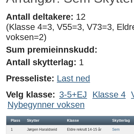
Antall deltakere:
12
(Klasse 4=3, V55=3, V73=3, Eldr
voksen=2)
Sum premieinnskudd:
Antall skytterlag:
1
Presseliste:
Last ned
Velg klasse:
3-5+EJ
Klasse 4
Nybegynner voksen
Plass
Skytter
Klasse
Skytterlag
1
Jørgen Haraldseid
Eldre rekrutt 14-15 år
Sem