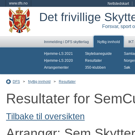
www.dfs.no
Nettstedskart
Det frivillige Skyt
Forsvar, sport 
Innmelding i DFS skytterlag
Nyttig innhold
IKT
Hjemme-LS 2021
Skytebaneguide
Samla
Hjemme-LS 2020
Resultater
Norges
Arrangementer
350-klubben
Søk
DFS
>
Nyttig innhold
>
Resultater
Resultater for SemC
Tilbake til oversikten
Arrangør: Sem Skytter