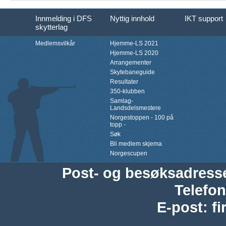
Innmelding i DFS
Nyttig innhold
IKT support
skytterlag
Medlemsvilkår
Hjemme-LS 2021
Hjemme-LS 2020
Arrangementer
Skytebaneguide
Resultater
350-klubben
Samlag-
Landsdelsmestere
Norgestoppen - 100 på
topp -
Søk
Bli medlem skjema
Norgescupen
Post- og besøksadress
Telefon
E-post
:
f