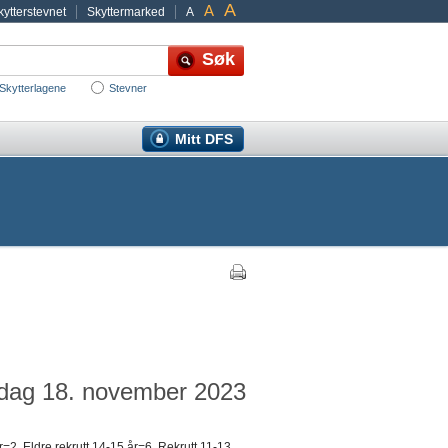
A
A
ytterstevnet
Skyttermarked
A
Skytterlagene
Stevner
Mitt DFS
ørdag 18. november 2023
2, Eldre rekrutt 14-15 år=6, Rekrutt 11-13