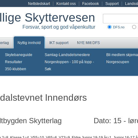
Nettstedskart
Kontakt oss
Facebook
Support
Landssk
illige Skyttervesen
Forsvar, sport og god våpenkultur
DFS.no
terlag
Nyttig innhold
IKT support
NYE Mitt DFS
Skytebaneguide
Samlag-Landsdelsmestere
Bli medlem skjema
Resultater
Norgestoppen - 100 på topp -
Norgescupen
350-klubben
Søk
pdalstevnet Innendørs
tbygden Skytterlag
Dato: 15 - l
 2=8, Klasse 1=4, V55=10, V65=6, V73=9, Eldre Junior 18-19 år=1, Junior 16-17 år=