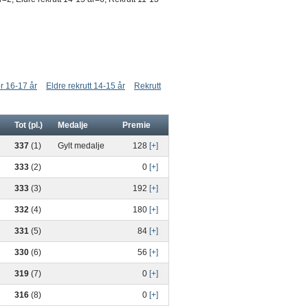
r 16-17 år
Eldre rekrutt 14-15 år
Rekrutt
Tot (pl.)
Medalje
Premie
337
(1)
Gylt medalje
128
[+]
333
(2)
0
[+]
333
(3)
192
[+]
332
(4)
180
[+]
331
(5)
84
[+]
330
(6)
56
[+]
319
(7)
0
[+]
316
(8)
0
[+]