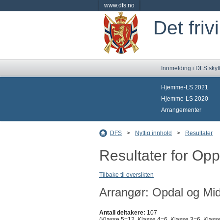
www.dfs.no
Det friv
Innmelding i DFS skyt
Hjemme-LS 2021
Hjemme-LS 2020
Arrangementer
DFS
>
Nyttig innhold
>
Resultater
Resultater for Op
Tilbake til oversikten
Arrangør: Opdal og Mid
Antall deltakere:
107
(Klasse 5=12, Klasse 4=6, Klasse 3=6, Klasse