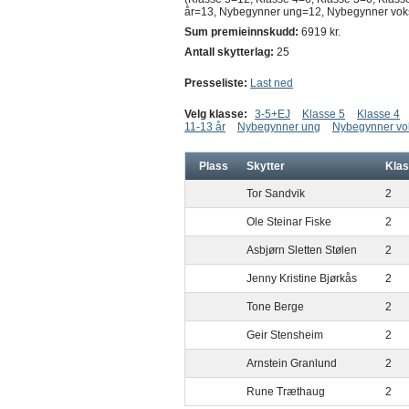
år=13, Nybegynner ung=12, Nybegynner vo
Sum premieinnskudd:
6919 kr.
Antall skytterlag:
25
Presseliste:
Last ned
Velg klasse:
3-5+EJ
Klasse 5
Klasse 4
11-13 år
Nybegynner ung
Nybegynner vo
Plass
Skytter
Kla
Tor Sandvik
2
Ole Steinar Fiske
2
Asbjørn Sletten Stølen
2
Jenny Kristine Bjørkås
2
Tone Berge
2
Geir Stensheim
2
Arnstein Granlund
2
Rune Træthaug
2