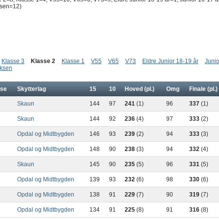
ksen=12)
Klasse 3
Klasse 2
Klasse 1
V55
V65
V73
Eldre Junior 18-19 år
Junio
ksen
sse
Skytterlag
15
10
Hoved (pl.)
Omg
Finale (pl.)
Skaun
144
97
241
(1)
96
337
(1)
Skaun
144
92
236
(4)
97
333
(2)
Opdal og Midtbygden
146
93
239
(2)
94
333
(3)
Opdal og Midtbygden
148
90
238
(3)
94
332
(4)
Skaun
145
90
235
(5)
96
331
(5)
Opdal og Midtbygden
139
93
232
(6)
98
330
(6)
Opdal og Midtbygden
138
91
229
(7)
90
319
(7)
Opdal og Midtbygden
134
91
225
(8)
91
316
(8)