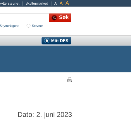
A
A
ytterstevnet
Skyttermarked
A
Skytterlagene
Stevner
Mitt DFS
Dato: 2. juni 2023