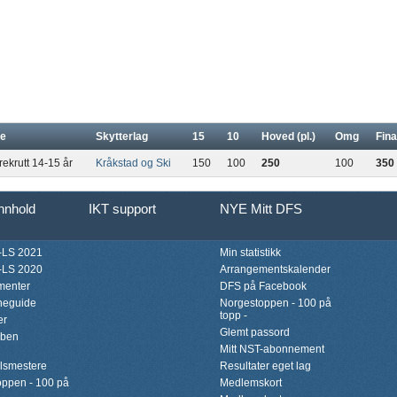
se
Skytterlag
15
10
Hoved (pl.)
Omg
Fina
rekrutt 14-15 år
Kråkstad og Ski
150
100
250
100
350
innhold
IKT support
NYE Mitt DFS
LS 2021
Min statistikk
LS 2020
Arrangementskalender
menter
DFS på Facebook
neguide
Norgestoppen - 100 på
topp -
er
Glemt passord
bben
Mitt NST-abonnement
lsmestere
Resultater eget lag
ppen - 100 på
Medlemskort