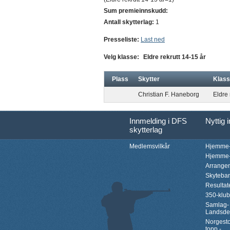
Sum premieinnskudd:
Antall skytterlag:
1
Presseliste:
Last ned
Velg klasse:
Eldre rekrutt 14-15 år
Plass
Skytter
Klas
Christian F. Haneborg
Eldre 
Innmelding i DFS
Nyttig 
skytterlag
Medlemsvilkår
Hjemme-
Hjemme-
Arrange
Skyteba
Resultat
350-klu
Samlag-
Landsde
Norgesto
topp -