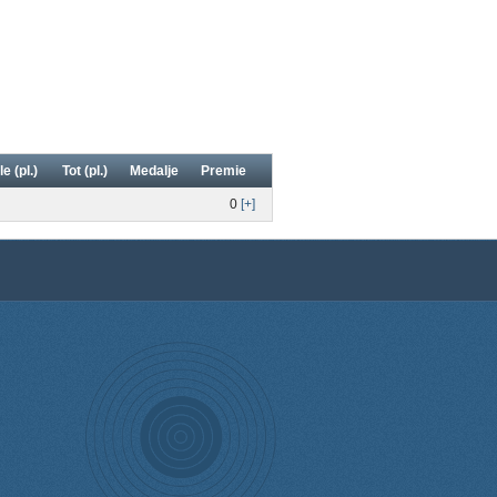
le (pl.)
Tot (pl.)
Medalje
Premie
0
[+]