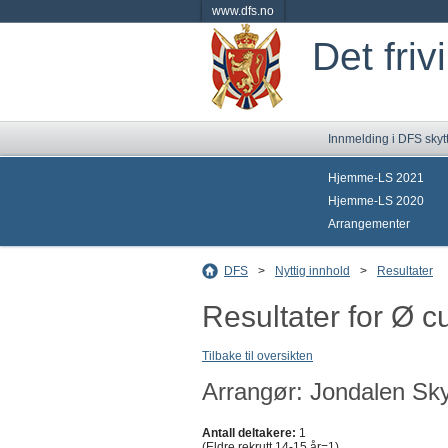
www.dfs.no
Det friv
Innmelding i DFS skyt
Hjemme-LS 2021
Hjemme-LS 2020
Arrangementer
DFS
>
Nyttig innhold
>
Resultater
Resultater for Ø 
Tilbake til oversikten
Arrangør: Jondalen Sky
Antall deltakere:
1
(Eldre rekrutt 14-15 år=1)