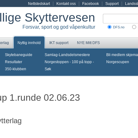
Nettstedskart
Kontakt oss
Facebook
Support
Landssk
illige Skyttervesen
Forsvar, sport og god våpenkultur
DFS.no
terlag
Nyttig innhold
IKT support
NYE Mitt DFS
Skytebaneguide
Samlag-Landsdelsmestere
Bli medlem skjema
Resultater
Norgestoppen - 100 på topp -
Norgescupen
350-klubben
Søk
cup 1.runde 02.06.23
tterlag