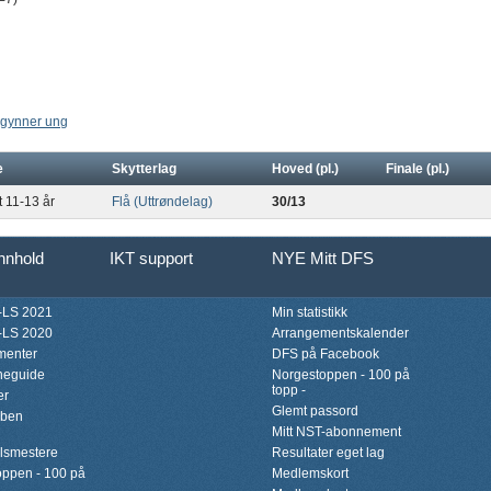
gynner ung
e
Skytterlag
Hoved (pl.)
Finale (pl.)
t 11-13 år
Flå (Uttrøndelag)
30/13
innhold
IKT support
NYE Mitt DFS
LS 2021
Min statistikk
LS 2020
Arrangementskalender
menter
DFS på Facebook
neguide
Norgestoppen - 100 på
topp -
er
Glemt passord
bben
Mitt NST-abonnement
lsmestere
Resultater eget lag
ppen - 100 på
Medlemskort