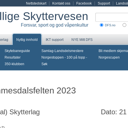
Nettstedskart
Kontakt oss
Facebook
Support
Landssk
illige Skyttervesen
Forsvar, sport og god våpenkultur
DFS.no
terlag
Nyttig innhold
IKT support
NYE Mitt DFS
Skytebaneguide
Samlag-Landsdelsmestere
Bli medlem skjema
Resultater
Norgestoppen - 100 på topp -
Norgescupen
350-klubben
Søk
mmesdalsfelten 2023
l) Skytterlag
Dato: 21
=7)