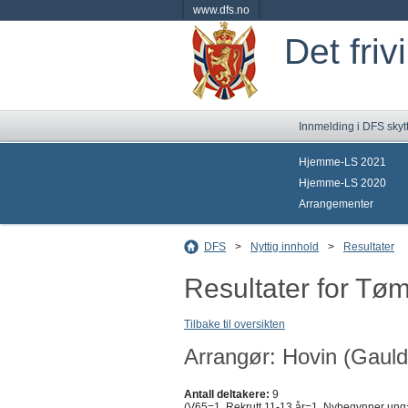
www.dfs.no
Det friv
Innmelding i DFS skyt
Hjemme-LS 2021
Hjemme-LS 2020
Arrangementer
DFS
>
Nyttig innhold
>
Resultater
Resultater for Tø
Tilbake til oversikten
Arrangør: Hovin (Gaulda
Antall deltakere:
9
(V65=1, Rekrutt 11-13 år=1, Nybegynner ung