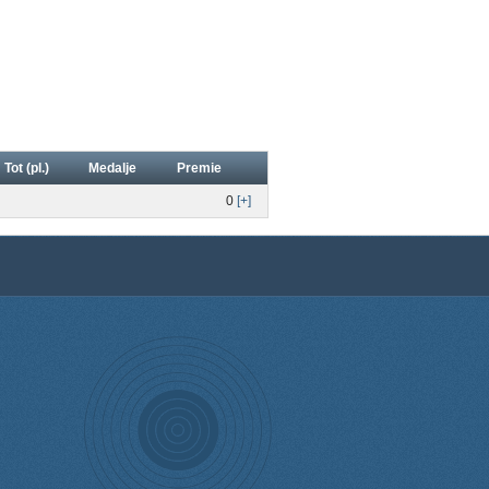
Tot (pl.)
Medalje
Premie
0
[+]