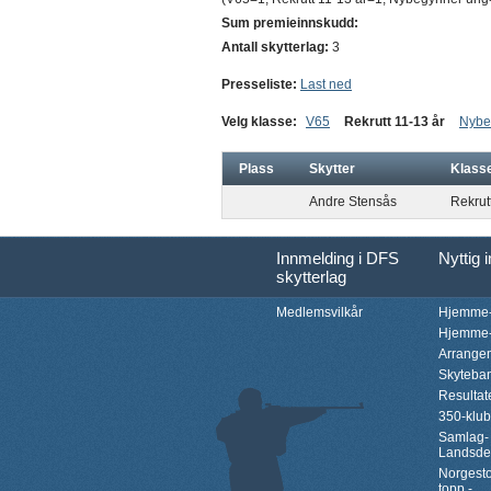
Sum premieinnskudd:
Antall skytterlag:
3
Presseliste:
Last ned
Velg klasse:
V65
Rekrutt 11-13 år
Nybe
Plass
Skytter
Klass
Andre Stensås
Rekrut
Innmelding i DFS
Nyttig 
skytterlag
Medlemsvilkår
Hjemme-
Hjemme-
Arrange
Skyteba
Resultat
350-klu
Samlag-
Landsde
Norgesto
topp -