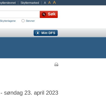
A
A
ytterstevnet
Skyttermarked
A
Skytterlagene
Stevner
Mitt DFS
 - søndag 23. april 2023