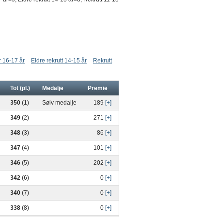
r 16-17 år
Eldre rekrutt 14-15 år
Rekrutt
Tot (pl.)
Medalje
Premie
350
(1)
Sølv medalje
189
[+]
349
(2)
271
[+]
348
(3)
86
[+]
347
(4)
101
[+]
346
(5)
202
[+]
342
(6)
0
[+]
340
(7)
0
[+]
338
(8)
0
[+]