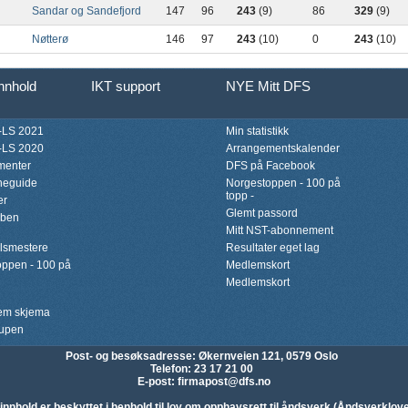
Sandar og Sandefjord
147
96
243
(9)
86
329
(9)
Nøtterø
146
97
243
(10)
0
243
(10)
innhold
IKT support
NYE Mitt DFS
LS 2021
Min statistikk
LS 2020
Arrangementskalender
menter
DFS på Facebook
neguide
Norgestoppen - 100 på
topp -
er
Glemt passord
bben
Mitt NST-abonnement
lsmestere
Resultater eget lag
ppen - 100 på
Medlemskort
Medlemskort
lem skjema
upen
Post- og besøksadresse:
Økernveien 121, 0579 Oslo
Telefon
: 23 17 21 00
E-post
:
firmapost@dfs.no
 innhold er beskyttet i henhold til lov om opphavsrett til åndsverk (Åndsverklov