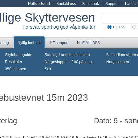
Nettstedskart
Kontakt oss
Facebook
Support
Landssk
illige Skyttervesen
Forsvar, sport og god våpenkultur
DFS.no
terlag
Nyttig innhold
IKT support
NYE Mitt DFS
Skytebaneguide
Samlag-Landsdelsmestere
Bli medlem skjema
Resultater
Norgestoppen - 100 på topp -
Norgescupen
350-klubben
Søk
debustevnet 15m 2023
erlag
Dato: 9 - sø
 2=7, Klasse 1=1, V55=10, V65=10, V73=16, Eldre Junior 18-19 år=5, Junior 16-17 