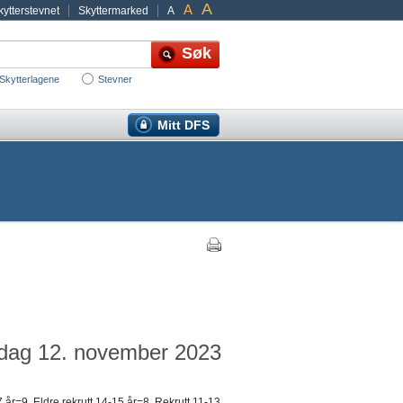
A
A
ytterstevnet
Skyttermarked
A
Skytterlagene
Stevner
Mitt DFS
ndag 12. november 2023
år=9, Eldre rekrutt 14-15 år=8, Rekrutt 11-13