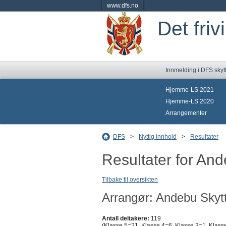
www.dfs.no
Det friv
Innmelding i DFS skyt
Hjemme-LS 2021
Hjemme-LS 2020
Arrangementer
DFS
>
Nyttig innhold
>
Resultater
Resultater for An
Tilbake til oversikten
Arrangør: Andebu Skytt
Antall deltakere:
119
(Klasse 5=21, Klasse 4=6, Klasse 3=1, Klasse