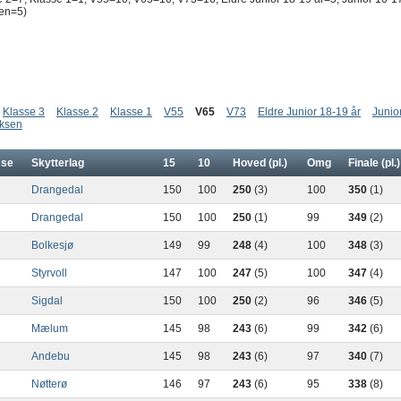
en=5)
Klasse 3
Klasse 2
Klasse 1
V55
V65
V73
Eldre Junior 18-19 år
Junio
ksen
sse
Skytterlag
15
10
Hoved (pl.)
Omg
Finale (pl.)
Drangedal
150
100
250
(3)
100
350
(1)
Drangedal
150
100
250
(1)
99
349
(2)
Bolkesjø
149
99
248
(4)
100
348
(3)
Styrvoll
147
100
247
(5)
100
347
(4)
Sigdal
150
100
250
(2)
96
346
(5)
Mælum
145
98
243
(6)
99
342
(6)
Andebu
145
98
243
(6)
97
340
(7)
Nøtterø
146
97
243
(6)
95
338
(8)