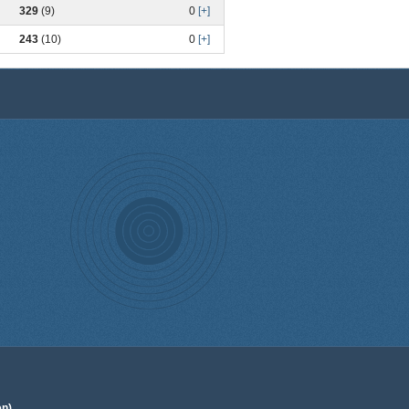
329
(9)
0
[+]
243
(10)
0
[+]
en).