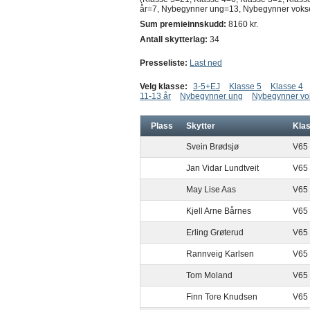
år=7, Nybegynner ung=13, Nybegynner voks
Sum premieinnskudd:
8160 kr.
Antall skytterlag:
34
Presseliste:
Last ned
Velg klasse:
3-5+EJ
Klasse 5
Klasse 4
11-13 år
Nybegynner ung
Nybegynner vo
Plass
Skytter
Kla
Svein Brødsjø
V65
Jan Vidar Lundtveit
V65
May Lise Aas
V65
Kjell Arne Bårnes
V65
Erling Grøterud
V65
Rannveig Karlsen
V65
Tom Moland
V65
Finn Tore Knudsen
V65