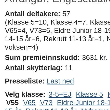
Antall deltakere:
57
(Klasse 5=10, Klasse 4=7, Klass
V65=4, V73=6, Eldre Junior 18-19
14-15 år=6, Rekrutt 11-13 år=1
voksen=4)
Sum premieinnskudd:
3631 kr.
Antall skytterlag:
11
Presseliste:
Last ned
Velg klasse:
3-5+EJ
Klasse 5
V55
V65
V73
Eldre Junior 18-