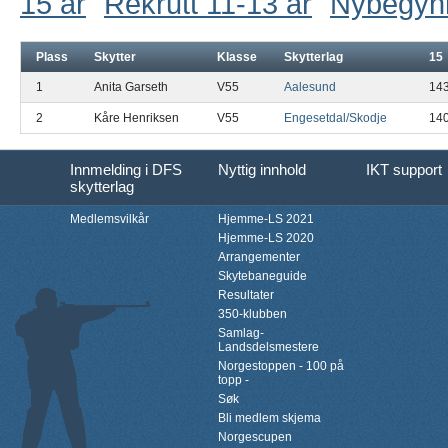
15 år
Rekrutt 11-13 år
Nybegyn
Plass
Skytter
Klasse
Skytterlag
15
1
Anita Garseth
V55
Aalesund
14
2
Kåre Henriksen
V55
Engesetdal/Skodje
14
Innmelding i DFS
Nyttig innhold
IKT support
skytterlag
Medlemsvilkår
Hjemme-LS 2021
Hjemme-LS 2020
Arrangementer
Skytebaneguide
Resultater
350-klubben
Samlag-
Landsdelsmestere
Norgestoppen - 100 på
topp -
Søk
Bli medlem skjema
Norgescupen