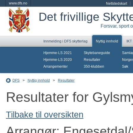
www.dfs.no
Nettstedskart
Det frivillige Skyt
Forsvar, sport 
Innmelding i DFS skytterlag
Nyttig innhold
IKT
Hjemme-LS 2021
Skytebaneguide
Samla
Hjemme-LS 2020
Resultater
Norges
Arrangementer
350-klubben
Søk
DFS
>
Nyttig innhold
>
Resultater
Resultater for Gylsm
Tilbake til oversikten
Arrangør: Engesetdal/