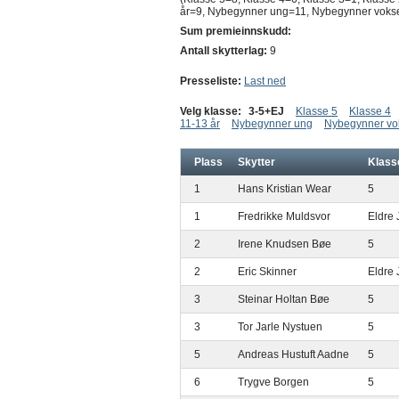
år=9, Nybegynner ung=11, Nybegynner voks
Sum premieinnskudd:
Antall skytterlag:
9
Presseliste:
Last ned
Velg klasse:
3-5+EJ
Klasse 5
Klasse 4
11-13 år
Nybegynner ung
Nybegynner vo
Plass
Skytter
Klass
1
Hans Kristian Wear
5
1
Fredrikke Muldsvor
Eldre 
2
Irene Knudsen Bøe
5
2
Eric Skinner
Eldre 
3
Steinar Holtan Bøe
5
3
Tor Jarle Nystuen
5
5
Andreas Hustuft Aadne
5
6
Trygve Borgen
5