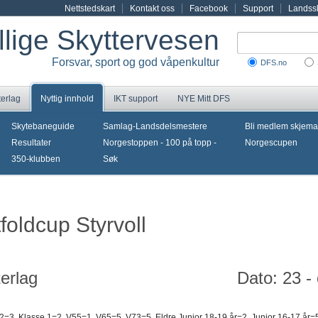
Nettstedskart
Kontakt oss
Facebook
Support
Landssk
illige Skyttervesen
Forsvar, sport og god våpenkultur
DFS.no
terlag
Nyttig innhold
IKT support
NYE Mitt DFS
Skytebaneguide
Samlag-Landsdelsmestere
Bli medlem skjema
Resultater
Norgestoppen - 100 på topp -
Norgescupen
350-klubben
Søk
foldcup Styrvoll
terlag
Dato: 23 -
2=3, Klasse 1=2, V55=1, V65=5, V73=5, Eldre Junior 18-19 år=2, Junior 16-17 år=5,