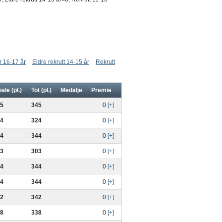
r 16-17 år
Eldre rekrutt 14-15 år
Rekrutt
nale (pl.)
Tot (pl.)
Medalje
Premie
5
345
0
[+]
4
324
0
[+]
4
344
0
[+]
3
303
0
[+]
4
344
0
[+]
4
344
0
[+]
2
342
0
[+]
8
338
0
[+]