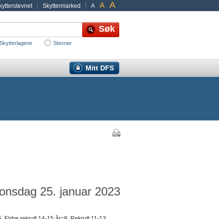
A
A
ytterstevnet
Skyttermarked
A
Skytterlagene
Stevner
Mitt DFS
 onsdag 25. januar 2023
 Eldre rekrutt 14-15 år=8, Rekrutt 11-13