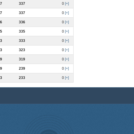
7
337
0
[+]
7
337
0
[+]
6
336
0
[+]
5
335
0
[+]
3
333
0
[+]
3
323
0
[+]
9
319
0
[+]
9
239
0
[+]
3
233
0
[+]