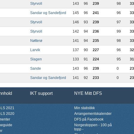
Styrvoll
143
96
239
98
33
Sandar og Sandefjord
145
96
241
96
33
Styrvoll
146
93
239
97
33
Styrvoll
142
94
236
99
33
Nøtterø
141
94
235
98
33
Larvik
137
90
227
96
32
Slagen
133
91
224
95
31
Sande
143
96
239
0
23
Sandar og Sandefjord
141
92
233
0
23
innhold
IKT support
NYE Mitt DFS
LS 2021
Min statistikk
LS 2020
Arrangementskalender
menter
DFS på Facebook
neguide
Norgestoppen - 100 på
topp -
er