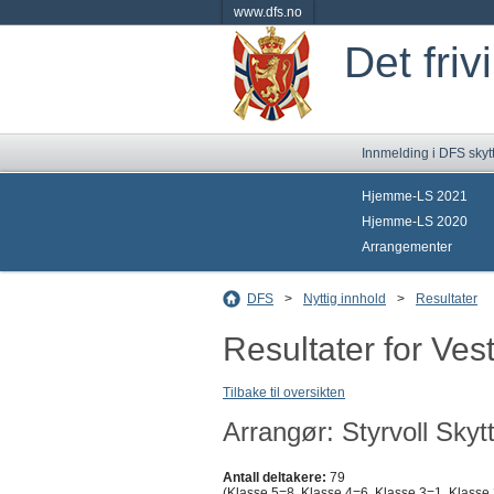
www.dfs.no
Det friv
Innmelding i DFS skyt
Hjemme-LS 2021
Hjemme-LS 2020
Arrangementer
DFS
>
Nyttig innhold
>
Resultater
Resultater for Vest
Tilbake til oversikten
Arrangør: Styrvoll Skyt
Antall deltakere:
79
(Klasse 5=8, Klasse 4=6, Klasse 3=1, Klasse 