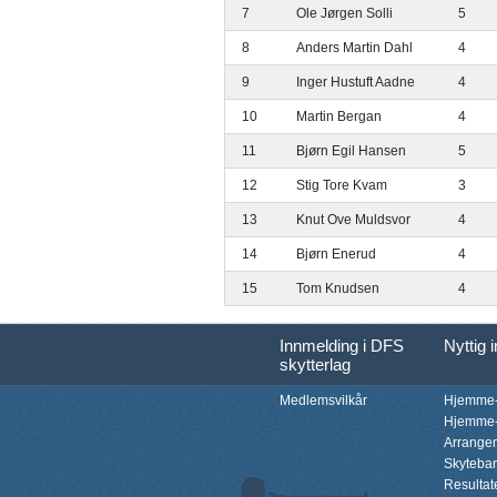
7
Ole Jørgen Solli
5
8
Anders Martin Dahl
4
9
Inger Hustuft Aadne
4
10
Martin Bergan
4
11
Bjørn Egil Hansen
5
12
Stig Tore Kvam
3
13
Knut Ove Muldsvor
4
14
Bjørn Enerud
4
15
Tom Knudsen
4
Innmelding i DFS
Nyttig 
skytterlag
Medlemsvilkår
Hjemme-
Hjemme-
Arrange
Skyteba
Resultat