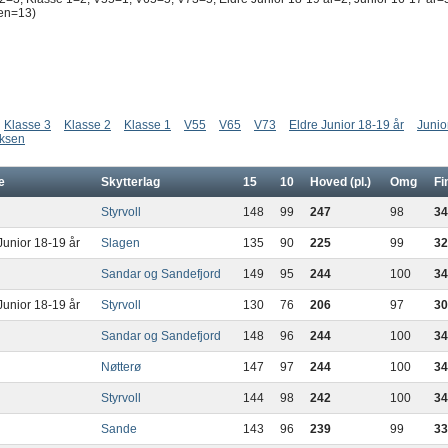
en=13)
Klasse 3
Klasse 2
Klasse 1
V55
V65
V73
Eldre Junior 18-19 år
Junio
ksen
e
Skytterlag
15
10
Hoved (pl.)
Omg
Fi
Styrvoll
148
99
247
98
34
Junior 18-19 år
Slagen
135
90
225
99
32
Sandar og Sandefjord
149
95
244
100
34
Junior 18-19 år
Styrvoll
130
76
206
97
30
Sandar og Sandefjord
148
96
244
100
34
Nøtterø
147
97
244
100
34
Styrvoll
144
98
242
100
34
Sande
143
96
239
99
33