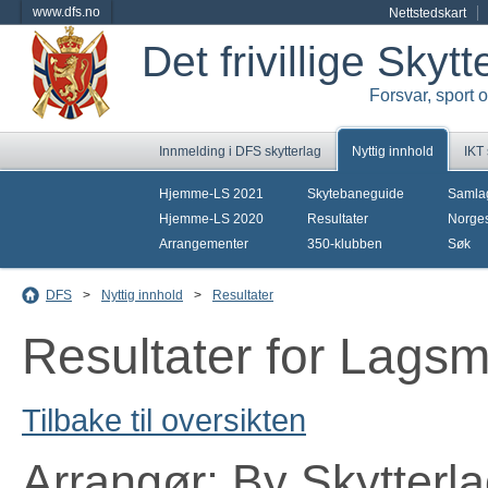
www.dfs.no
Nettstedskart
Det frivillige Skyt
Forsvar, sport 
Innmelding i DFS skytterlag
Nyttig innhold
IKT
Hjemme-LS 2021
Skytebaneguide
Samla
Hjemme-LS 2020
Resultater
Norges
Arrangementer
350-klubben
Søk
DFS
>
Nyttig innhold
>
Resultater
Resultater for Lags
Tilbake til oversikten
Arrangør: By Skytterl