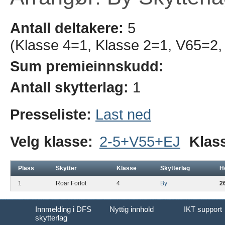
Antall deltakere:
5
(Klasse 4=1, Klasse 2=1, V65=2,
Sum premieinnskudd:
Antall skytterlag:
1
Presseliste:
Last ned
Velg klasse:
2-5+V55+EJ
Klas
Plass
Skytter
Klasse
Skytterlag
H
1
Roar Forfot
4
By
2
Innmelding i DFS
Nyttig innhold
IKT support
skytterlag