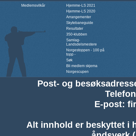
Medlemsvilkår
Hjemme-LS 2021
Hjemme-LS 2020
Arrangementer
Skytebaneguide
Resultater
350-klubben
Samlag-
Landsdelsmestere
Norgestoppen - 100 på
topp -
Søk
Bli medlem skjema
Norgescupen
Post- og besøksadress
Telefon
E-post
:
f
Alt innhold er beskyttet i 
åndsverk 