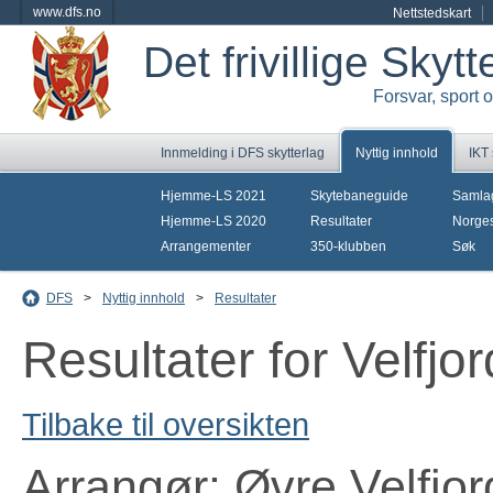
www.dfs.no
Nettstedskart
Det frivillige Skyt
Forsvar, sport 
Innmelding i DFS skytterlag
Nyttig innhold
IKT
Hjemme-LS 2021
Skytebaneguide
Samla
Hjemme-LS 2020
Resultater
Norges
Arrangementer
350-klubben
Søk
DFS
>
Nyttig innhold
>
Resultater
Resultater for Velfjo
Tilbake til oversikten
Arrangør: Øvre Velfjor