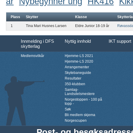
år
Nybegynner ung
HK416
Kik
Plass
Skytter
Klasse
Skytterl
1
Tina Mari Husnes Larsen
Eldre Junior 18-19 år
Røvassda
Innmelding i DFS
Nyttig innhold
IKT support
skytterlag
Medlemsvilkår
Hjemme-LS 2021
Hjemme-LS 2020
Arrangementer
Skytebaneguide
Resultater
350-klubben
Samlag-
Landsdelsmestere
Norgestoppen - 100 på
topp -
Søk
Bli medlem skjema
Norgescupen
Post- og besøksadress