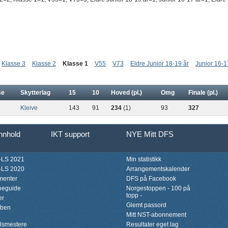
Klasse 3
Klasse 2
Klasse 1
V55
V73
Eldre Junior 18-19 år
Junior 16-1
se
Skytterlag
15
10
Hoved (pl.)
Omg
Finale (pl.)
Kleive
143
91
234
(1)
93
327
innhold
IKT support
NYE Mitt DFS
LS 2021
Min statistikk
LS 2020
Arrangementskalender
menter
DFS på Facebook
neguide
Norgestoppen - 100 på
topp -
er
Glemt passord
bben
Mitt NST-abonnement
lsmestere
Resultater eget lag