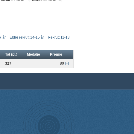
7 år
Eldre rekrutt 14-15 år
Rekrutt 11-13
Tot (pl.)
Medalje
Premie
327
80
[+]