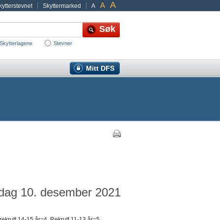
A
A
ytterstevnet
Skyttermarked
A
Skytterlagene
Stevner
Mitt DFS
redag 10. desember 2021
ekrutt 14-15 år=4, Rekrutt 11-13 år=5,