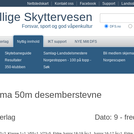
Nettstedskart
Kontakt oss
Facebook
Support
Landssk
illige Skyttervesen
Forsvar, sport og god våpenkultur
DFS.no
terlag
Nyttig innhold
IKT support
NYE Mitt DFS
Skytebaneguide
Samlag-Landsdelsmestere
Bli medlem skjema
Resultater
Norgestoppen - 100 på topp -
Norgescupen
350-klubben
Søk
auma 50m desemberstevne
erlag
Dato: 9 - f
2=2, Klasse 1=1, V55=1, V73=5, Eldre Junior 18-19 år=1, Junior 16-17 år=1, Eldre r