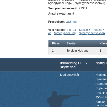
Nybegynner ung=5, Nybegynner voksen=1)
Sum premieinnskudd:
2230 kr.
Antall skytterlag:
9
Presseliste:
Last ned
Velg klasse:
3-5+EJ
Klasse 5
Klasse 4
år
Nybegynner ung
Nybegynner voksen
Plass
Skytter
Klas
1
Torstein Hokland
1
Innmelding i DFS
Nyttig 
skytterlag
Medlemsvilkår
Hjemme-
Hjemme-
Arrange
Skyteba
Resultat
350-klu
Samlag-
Landsde