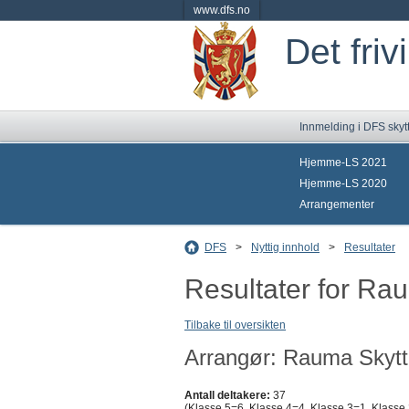
www.dfs.no
Det friv
Innmelding i DFS skyt
Hjemme-LS 2021
Hjemme-LS 2020
Arrangementer
DFS
>
Nyttig innhold
>
Resultater
Resultater for R
Tilbake til oversikten
Arrangør: Rauma Skytt
Antall deltakere:
37
(Klasse 5=6, Klasse 4=4, Klasse 3=1, Klasse 