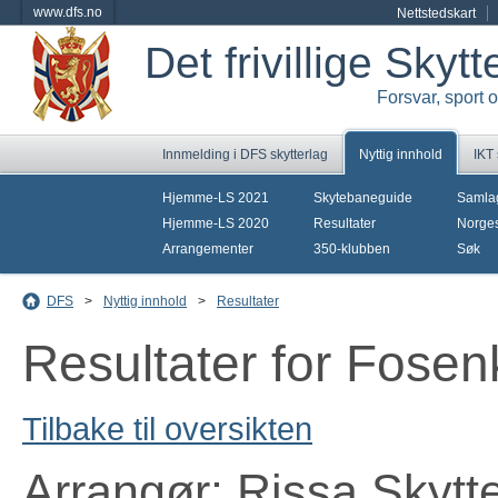
www.dfs.no
Nettstedskart
Det frivillige Skyt
Forsvar, sport 
Innmelding i DFS skytterlag
Nyttig innhold
IKT
Hjemme-LS 2021
Skytebaneguide
Samla
Hjemme-LS 2020
Resultater
Norges
Arrangementer
350-klubben
Søk
DFS
>
Nyttig innhold
>
Resultater
Resultater for Fosenk
Tilbake til oversikten
Arrangør: Rissa Skytt