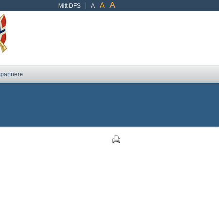
A
A
Mitt DFS
A
partnere