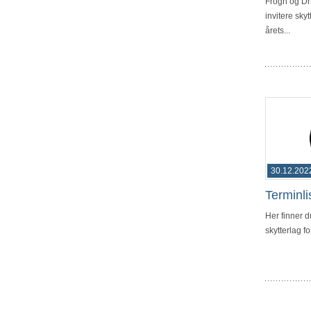
Frogn og Dr
invitere skyt
årets...
30.12.202
Terminli
Her finner d
skytterlag f