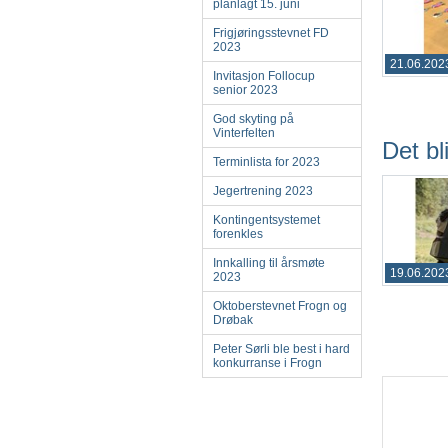
planlagt 15. juni
Frigjøringsstevnet FD
2023
21.06.202
Invitasjon Follocup
senior 2023
God skyting på
Vinterfelten
Det bl
Terminlista for 2023
Jegertrening 2023
Kontingentsystemet
forenkles
Innkalling til årsmøte
19.06.202
2023
Oktoberstevnet Frogn og
Drøbak
Peter Sørli ble best i hard
konkurranse i Frogn