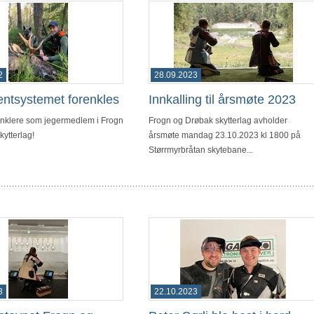
2
28.09.2023
entsystemet forenkles
Innkalling til årsmøte 2023
 enklere som jegermedlem i Frogn
Frogn og Drøbak skytterlag avholder
ytterlag!
årsmøte mandag 23.10.2023 kl 1800 på
Størrmyrbråtan skytebane...
3
22.10.2023