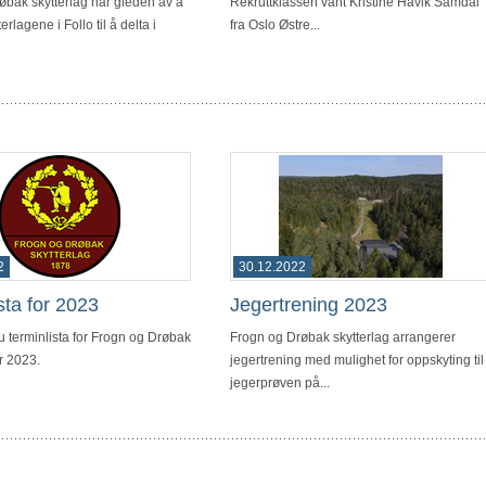
øbak skytterlag har gleden av å
Rekruttklassen vant Kristine Havik Samdal
terlagene i Follo til å delta i
fra Oslo Østre...
2
30.12.2022
sta for 2023
Jegertrening 2023
u terminlista for Frogn og Drøbak
Frogn og Drøbak skytterlag arrangerer
or 2023.
jegertrening med mulighet for oppskyting til
jegerprøven på...