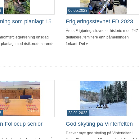
3
06.05.2023
ning som planlagt 15.
Frigjøringsstevnet FD 2023
Årets Frigjøringsstevne er historie med 247
ennomført jegertrening onsdag
deltakere, fem flere enn påmeldingen i
m planlagt med risikoreduserende
forkant. Det v...
3
28.01.2023
on Follocup senior
God skyting på Vinterfelten
Det var mye god skyting på Vinterfelten!