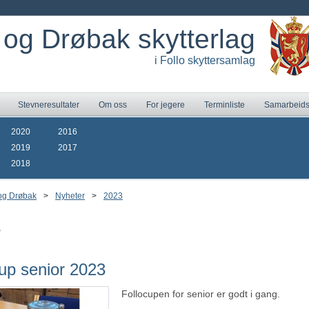
 og Drøbak skytterlag
i Follo skyttersamlag
Stevneresultater
Om oss
For jegere
Terminliste
Samarbeids
2020
2016
2019
2017
2018
og Drøbak
>
Nyheter
>
2023
3
up senior 2023
Follocupen for senior er godt i gang.