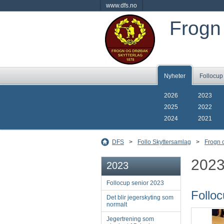
www.dfs.no
Frogn
Nyheter
Follocup
2026
2023
2025
2022
2024
2021
DFS
>
Follo Skyttersamlag
>
Frogn 
202
2023
Follocup senior 2023
Folloc
Det blir jegerskyting som
normalt
Jegertrening som