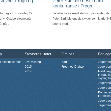
stevnet Frogn og
Peter Sørli ble best i hard
konkurranse i Frogn
 lørdag 21 og søndag 22.
De aller beste resultata kom på søndag da
er vi Oktoberstevnet på
Peter Sørli ble eneste skytter som klarte 34
r på...
poeng med...
up
Stevneresultater
Om oss
For jeg
 Follocup senior
Live visning
Kart
Jegertre
2015
Frogn og Drøbak
Jegertre
2014
Meld deg
introduk
skyting fo
Jegertre
Jegertre
Kontinge
forenkles
Jegertre
Jegertre