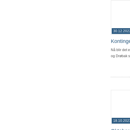
30.12.202
Konting
Nå blir det
og Drøbak sk
18.10.202