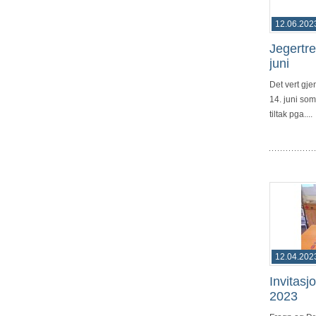
12.06.202
Jegertre
juni
Det vert gj
14. juni so
tiltak pga....
12.04.202
Invitasj
2023