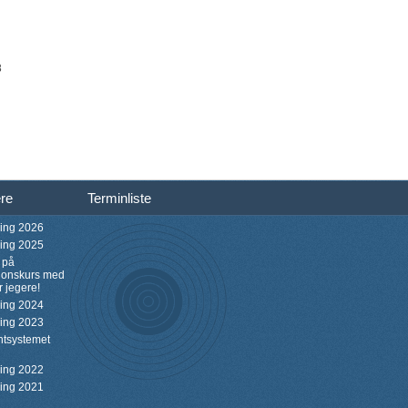
8
ere
Terminliste
ning 2026
ning 2025
 på
sjonskurs med
r jegere!
ning 2024
ning 2023
ntsystemet
ning 2022
ning 2021