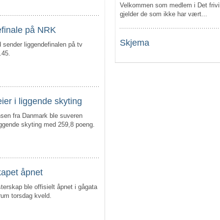
Velkommen som medlem i Det frivil
gjelder de som ikke har vært...
finale på NRK
Skjema
 sender liggendefinalen på tv
.45.
ier i liggende skyting
nsen fra Danmark ble suveren
iggende skyting med 259,8 poeng.
apet åpnet
erskap ble offisielt åpnet i gågata
rum torsdag kveld.