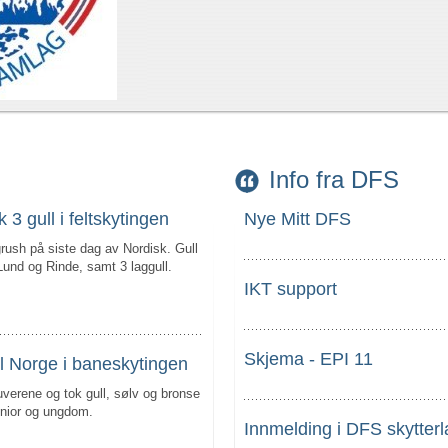
Info fra DFS
 3 gull i feltskytingen
Nye Mitt DFS
grush på siste dag av Nordisk. Gull
Lund og Rinde, samt 3 laggull.
IKT support
Skjema - EPI 11
til Norge i baneskytingen
verene og tok gull, sølv og bronse
nior og ungdom.
Innmelding i DFS skytterl