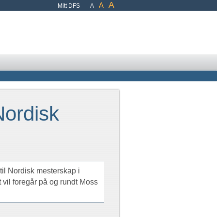
A
A
Mitt DFS
A
Nordisk
il Nordisk mesterskap i
 vil foregår på og rundt Moss