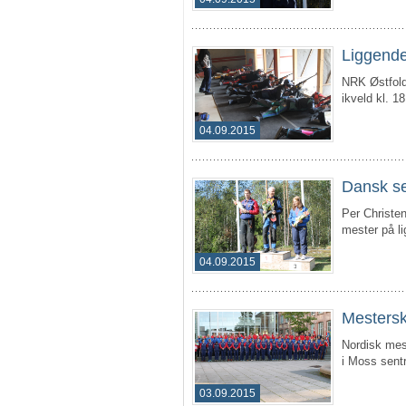
Liggende
NRK Østfold
ikveld kl. 18
04.09.2015
Dansk se
Per Christe
mester på l
04.09.2015
Mestersk
Nordisk mest
i Moss sent
03.09.2015