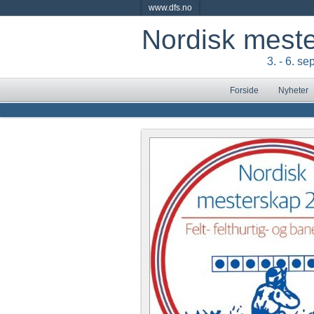
www.dfs.no
Nordisk mest
3. - 6. s
Forside
Nyheter