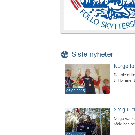
Siste nyheter
Norge tok
Det ble gull
til Homme, 
05.09.2015
2 x gull 
Norge var su
både hos se
04.09.2015