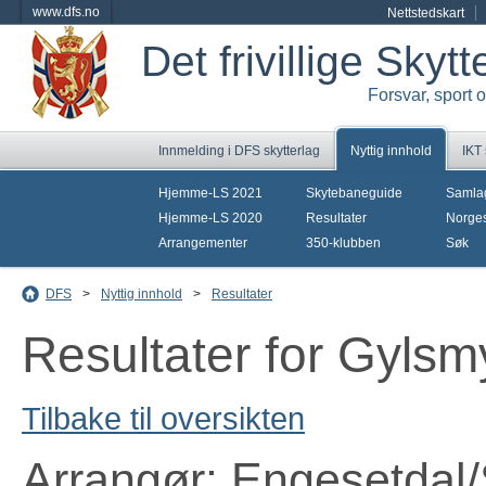
www.dfs.no
Nettstedskart
Det frivillige Skyt
Forsvar, sport 
Innmelding i DFS skytterlag
Nyttig innhold
IKT
Hjemme-LS 2021
Skytebaneguide
Samla
Hjemme-LS 2020
Resultater
Norges
Arrangementer
350-klubben
Søk
DFS
>
Nyttig innhold
>
Resultater
Resultater for Gylsm
Tilbake til oversikten
Arrangør: Engesetdal/