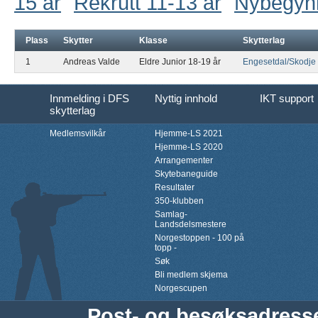
15 år
Rekrutt 11-13 år
Nybegyn
Plass
Skytter
Klasse
Skytterlag
1
Andreas Valde
Eldre Junior 18-19 år
Engesetdal/Skodje
Innmelding i DFS
Nyttig innhold
IKT support
skytterlag
Medlemsvilkår
Hjemme-LS 2021
Hjemme-LS 2020
Arrangementer
Skytebaneguide
Resultater
350-klubben
Samlag-
Landsdelsmestere
Norgestoppen - 100 på
topp -
Søk
Bli medlem skjema
Norgescupen
Post- og besøksadress