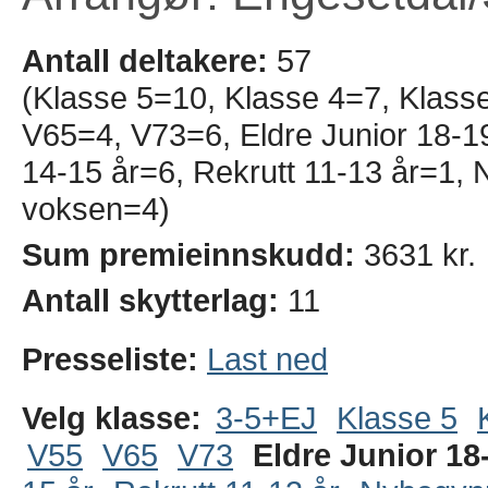
Antall deltakere:
57
(Klasse 5=10, Klasse 4=7, Klass
V65=4, V73=6, Eldre Junior 18-19
14-15 år=6, Rekrutt 11-13 år=1
voksen=4)
Sum premieinnskudd:
3631 kr.
Antall skytterlag:
11
Presseliste:
Last ned
Velg klasse:
3-5+EJ
Klasse 5
V55
V65
V73
Eldre Junior 18