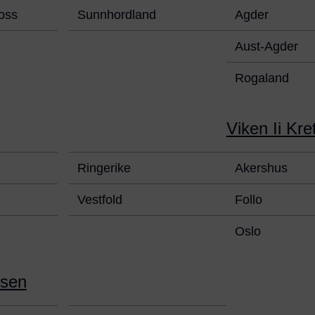
oss
Sunnhordland
Agder
Aust-Agder
Rogaland
Viken Ii Kre
Ringerike
Akershus
Vestfold
Follo
Oslo
tsen