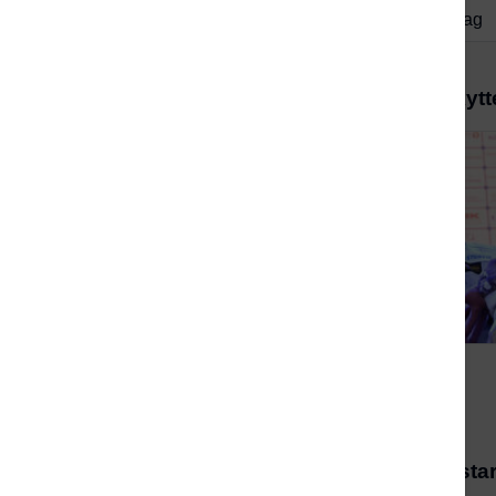
Mitt skytterlag
Nytt fra Norsk Skyt
Påmelding som start