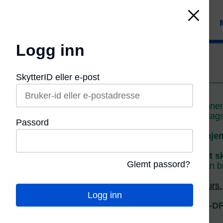
Logg inn
Mitt DFS
SkytterID eller e-post
Mitt DFS
Skytetider LS finne
Påmelding
Påmelding
Samlagss
Passord
Status
på nye hje
Resultater
Leter du etter et s
Glemt passord?
Gammel side
kan br
Norgestoppen
Se våre
kurs/ekurs.
Logg inn
Skytter-statistikk
Innlogging Mitt-D