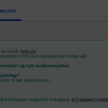
Mitt DFS
r du nå på:
lsres.no
kytinger LS26 (kun samlaget kan melde på)
mmesider og nytt medlemssystem.
kytterlag?
ukes til søk skytterlag etc.
FS:
Informasjon angående innlogging:
IKT-support (veiled