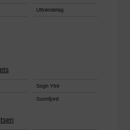
Uttrøndelag
ets
Sogn Ytre
Sunnfjord
etsen