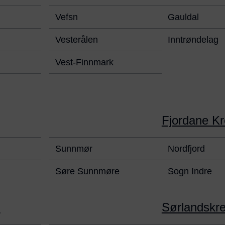
Vefsn
Gauldal
Vesterålen
Inntrøndelag
Vest-Finnmark
Fjordane Kr
Sunnmør
Nordfjord
Søre Sunnmøre
Sogn Indre
n
Sørlandskr