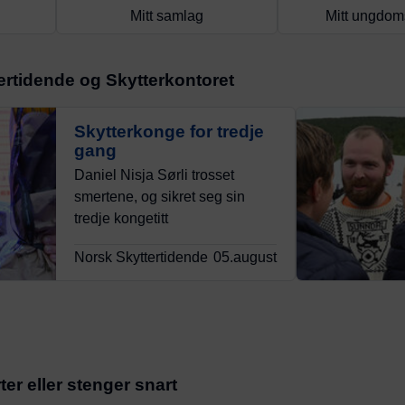
Mitt samlag
Mitt ungdom
tertidende og Skytterkontoret
Skytterkonge for tredje
gang
Daniel Nisja Sørli trosset
smertene, og sikret seg sin
tredje kongetitt
Norsk Skyttertidende
05.august
er eller stenger snart